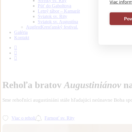
Štvrtky sv. Rity
Viac inform
Púť do Gaboltova
Letný tábor – Kamarát
Sviatok sv. Rity
Pov
Sviatok sv. Augustína
Augfest
Kresťanský festival.
Galéria
Kontakt
facebook
youtube
instagram
Rehoľa bratov
Augustiniánov
na
Sme rehoľníci augustiniáni stále hľadajúci neúnavne Boha spol
Viac o reholi
Farnosť sv. Rity