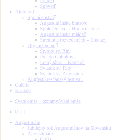
Pohreb
Spoveď
Aktivity
Spoločenstvá
Augustiniánske bratstvo
Spoločenstvo – Horiace srdce
Augustiniánska mládež
Stretnutia rozvedených – Emauzy
Organizujeme
Štvrtky sv. Rity
Púť do Gaboltova
Letný tábor – Kamarát
Sviatok sv. Rity
Sviatok sv. Augustína
Augfest
Kresťanský festival.
Galéria
Kontakt
Sväté omše – oznamy
Sväté omše
facebook
youtube
instagram
Augustiniáni
Jubilejný rok Augustiniánov na Slovensku
Augustiniáni
O nás