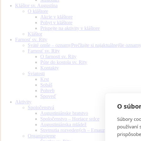
Kláštor sv. Augustína
O kláštore
Akcie v kláštore
Pobyt v kláštore
Prispejte na aktivity v kláštore
Kláštor
Farnosť sv. Rity
Sväté omše – oznamy
Prečítajte si najaktuálnejšie oznam
Farnosť sv. Rity
O farnosti sv. Rity
Púte do kostola sv. Rity
Kontakty
Sviatosti
Krst
Sobáš
Pohreb
Spoveď
Aktivity
O súbor
Spoločenstvá
Augustiniánske bratstvo
Súbory coo
Spoločenstvo – Horiace srdce
Augustiniánska mládež
používaní 
Stretnutia rozvedených – Emauzy
prispôsobe
Organizujeme