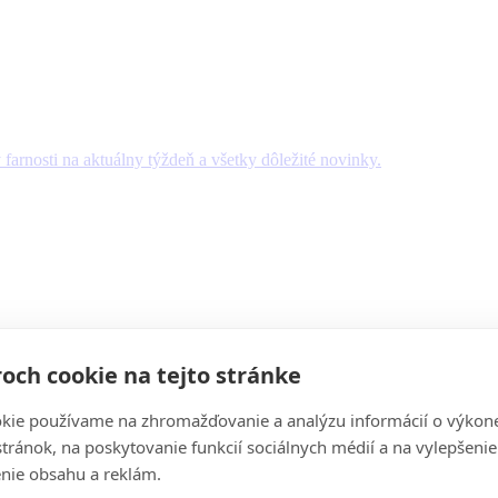
y farnosti na aktuálny týždeň a všetky dôležité novinky.
och cookie na tejto stránke
kie používame na zhromažďovanie a analýzu informácií o výkon
stránok, na poskytovanie funkcií sociálnych médií a na vylepšenie
nie obsahu a reklám.