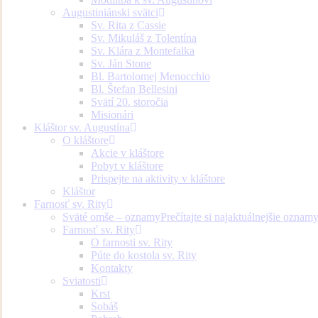
Augustiniánski svätci
Sv. Rita z Cassie
Sv. Mikuláš z Tolentína
Sv. Klára z Montefalka
Sv. Ján Stone
Bl. Bartolomej Menocchio
Bl. Štefan Bellesini
Svätí 20. storočia
Misionári
Kláštor sv. Augustína
O kláštore
Akcie v kláštore
Pobyt v kláštore
Prispejte na aktivity v kláštore
Kláštor
Farnosť sv. Rity
Sväté omše – oznamy
Prečítajte si najaktuálnejšie oznam
Farnosť sv. Rity
O farnosti sv. Rity
Púte do kostola sv. Rity
Kontakty
Sviatosti
Krst
Sobáš