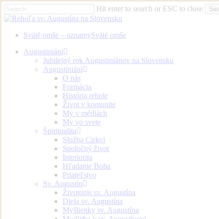
Skip
Hit enter to search or ESC to close
Sea
to
Close
main
Search
content
Sväté omše – oznamy
Sväté omše
Menu
Augustiniáni
Jubilejný rok Augustiniánov na Slovensku
Augustiniáni
O nás
Formácia
História rehole
Život v komunite
My v médiách
My vo svete
Špiritualita
Služba Cirkvi
Spoločný život
Interiorita
Hľadanie Boha
Priateľstvo
Sv. Augustín
Životopis sv. Augustína
Diela sv. Augustína
Myšlienky sv. Augustína
Modlitba k sv. Augustínovi