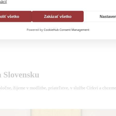
ácií
oliť všetko
Zakázať všetko
Nastaven
Powered by
CookieHub Consent Management
 Slovensku
očne, žijeme v modlitbe, priateľstve, v službe Cirkvi a chceme 