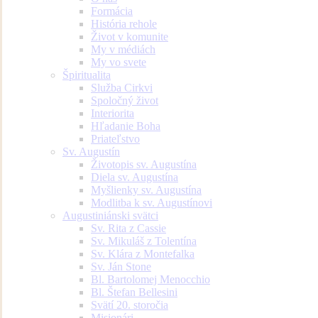
Formácia
História rehole
Život v komunite
My v médiách
My vo svete
Špiritualita
Služba Cirkvi
Spoločný život
Interiorita
Hľadanie Boha
Priateľstvo
Sv. Augustín
Životopis sv. Augustína
Diela sv. Augustína
Myšlienky sv. Augustína
Modlitba k sv. Augustínovi
Augustiniánski svätci
Sv. Rita z Cassie
Sv. Mikuláš z Tolentína
Sv. Klára z Montefalka
Sv. Ján Stone
Bl. Bartolomej Menocchio
Bl. Štefan Bellesini
Svätí 20. storočia
Misionári