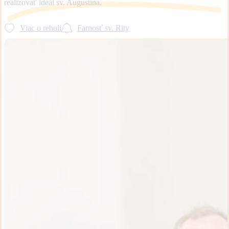
realizovať ideál sv. Augustína.
Viac o reholi
Farnosť sv. Rity