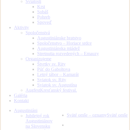
Sviatosti
Krst
Sobáš
Pohreb
Spoveď
Aktivity
Spoločenstvá
Augustiniánske bratstvo
Spoločenstvo – Horiace srdce
Augustiniánska mládež
Stretnutia rozvedených – Emauzy
Organizujeme
Štvrtky sv. Rity
Púť do Gaboltova
Letný tábor – Kamarát
Sviatok sv. Rity
Sviatok sv. Augustína
Augfest
Kresťanský festival.
Galéria
Kontakt
Augustiniáni
Sväté omše – oznamy
Sväté omše
Jubilejný rok
Augustiniánov
facebook
youtube
instagram
na Slovensku