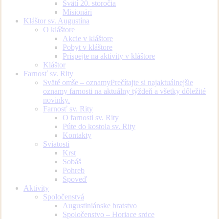
Svätí 20. storočia
Misionári
Kláštor sv. Augustína
O kláštore
Akcie v kláštore
Pobyt v kláštore
Prispejte na aktivity v kláštore
Kláštor
Farnosť sv. Rity
Sväté omše – oznamy
Prečítajte si najaktuálnejšie
oznamy farnosti na aktuálny týždeň a všetky dôležité
novinky.
Farnosť sv. Rity
O farnosti sv. Rity
Púte do kostola sv. Rity
Kontakty
Sviatosti
Krst
Sobáš
Pohreb
Spoveď
Aktivity
Spoločenstvá
Augustiniánske bratstvo
Spoločenstvo – Horiace srdce