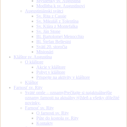
Myšlienky sv. Augustína
Modlitba k sv. Augustínovi
Augustiniánski svätci
Sv. Rita z Cassie
Sv. Mikuláš z Tolentína
Sv. Klára z Montefalka
Sv. Ján Stone
Bl. Bartolomej Menocchio
Bl. Štefan Bellesini
Svätí 20. storočia
Misionári
Kláštor sv. Augustína
O kláštore
Akcie v kláštore
Pobyt v kláštore
Prispejte na aktivity v kláštore
Kláštor
Farnosť sv. Rity
Sväté omše – oznamy
Prečítajte si najaktuálnejšie
oznamy farnosti na aktuálny týždeň a všetky dôležité
novinky.
Farnosť sv. Rity
O farnosti sv. Rity
Púte do kostola sv. Rity
Kontakty