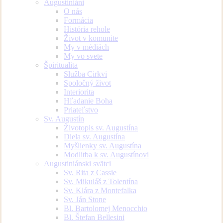
Augustiniáni
O nás
Formácia
História rehole
Život v komunite
My v médiách
My vo svete
Špiritualita
Služba Cirkvi
Spoločný život
Interiorita
Hľadanie Boha
Priateľstvo
Sv. Augustín
Životopis sv. Augustína
Diela sv. Augustína
Myšlienky sv. Augustína
Modlitba k sv. Augustínovi
Augustiniánski svätci
Sv. Rita z Cassie
Sv. Mikuláš z Tolentína
Sv. Klára z Montefalka
Sv. Ján Stone
Bl. Bartolomej Menocchio
Bl. Štefan Bellesini