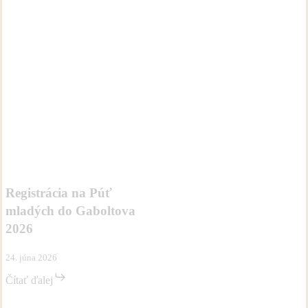
Registrácia
Aktivity
Novinky
na
Púť
Registrácia na Púť
mladých
mladých do Gaboltova
do
Gaboltova
2026
2026
24. júna 2026
Čítať ďalej