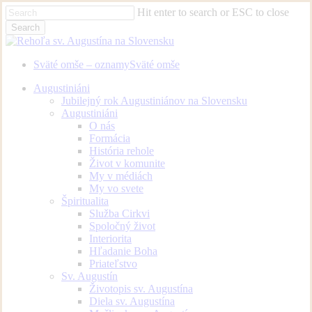
Skip
Hit enter to search or ESC to close
to
Search
main
Close
content
Search
Sväté omše – oznamy
Sväté omše
Menu
Augustiniáni
Jubilejný rok Augustiniánov na Slovensku
Augustiniáni
O nás
Formácia
História rehole
Život v komunite
My v médiách
My vo svete
Špiritualita
Služba Cirkvi
Spoločný život
Interiorita
Hľadanie Boha
Priateľstvo
Sv. Augustín
Životopis sv. Augustína
Diela sv. Augustína