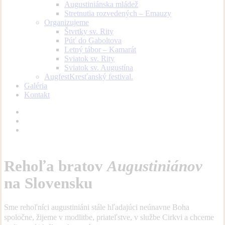
Augustiniánska mládež
Stretnutia rozvedených – Emauzy
Organizujeme
Štvrtky sv. Rity
Púť do Gaboltova
Letný tábor – Kamarát
Sviatok sv. Rity
Sviatok sv. Augustína
Augfest
Kresťanský festival.
Galéria
Kontakt
facebook
youtube
instagram
Rehoľa bratov
Augustiniánov
na Slovensku
Sme rehoľníci augustiniáni stále hľadajúci neúnavne Boha
spoločne, žijeme v modlitbe, priateľstve, v službe Cirkvi a chceme