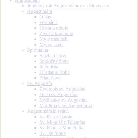
Augustiniáni
Jubilejný rok Augustiniánov na Slovensku
Augustiniáni
O nás
Formácia
História rehole
Život v komunite
My v médiách
My vo svete
Špiritualita
Služba Cirkvi
Spoločný život
Interiorita
Hľadanie Boha
Priateľstvo
Sv. Augustín
Životopis sv. Augustína
Diela sv. Augustína
Myšlienky sv. Augustína
Modlitba k sv. Augustínovi
Augustiniánski svätci
Sv. Rita z Cassie
Sv. Mikuláš z Tolentína
Sv. Klára z Montefalka
Sv. Ján Stone