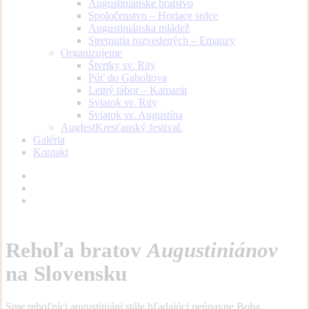
Augustiniánske bratstvo
Spoločenstvo – Horiace srdce
Augustiniánska mládež
Stretnutia rozvedených – Emauzy
Organizujeme
Štvrtky sv. Rity
Púť do Gaboltova
Letný tábor – Kamarát
Sviatok sv. Rity
Sviatok sv. Augustína
Augfest
Kresťanský festival.
Galéria
Kontakt
facebook
youtube
instagram
Rehoľa bratov
Augustiniánov
na Slovensku
Sme rehoľníci augustiniáni stále hľadajúci neúnavne Boha