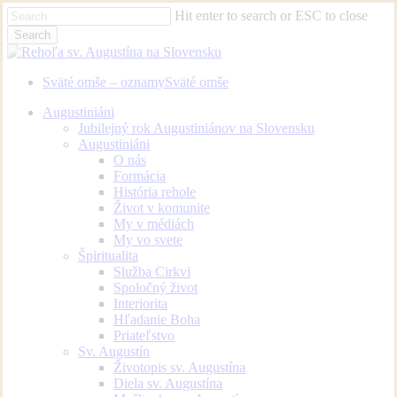
Skip
Hit enter to search or ESC to close
to
Search
main
Close
content
Search
Sväté omše – oznamy
Sväté omše
Menu
Augustiniáni
Jubilejný rok Augustiniánov na Slovensku
Augustiniáni
O nás
Formácia
História rehole
Život v komunite
My v médiách
My vo svete
Špiritualita
Služba Cirkvi
Spoločný život
Interiorita
Hľadanie Boha
Priateľstvo
Sv. Augustín
Životopis sv. Augustína
Diela sv. Augustína