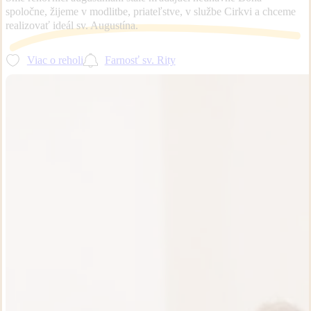
spoločne, žijeme v modlitbe, priateľstve, v službe Cirkvi a chceme
realizovať ideál sv. Augustína.
Viac o reholi
Farnosť sv. Rity