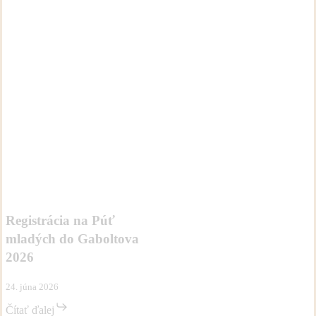
Registrácia
Aktivity
Novinky
na
Púť
Registrácia na Púť
mladých
mladých do Gaboltova
do
Gaboltova
2026
2026
24. júna 2026
Čítať ďalej