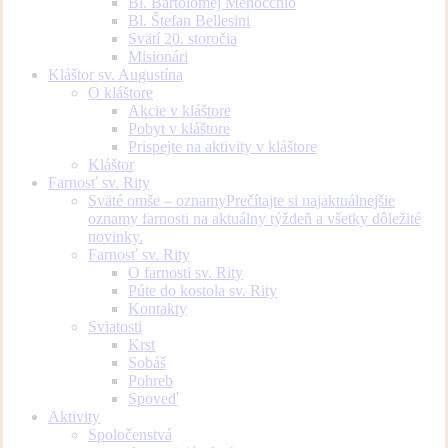
Bl. Bartolomej Menocchio
Bl. Štefan Bellesini
Svätí 20. storočia
Misionári
Kláštor sv. Augustína
O kláštore
Akcie v kláštore
Pobyt v kláštore
Prispejte na aktivity v kláštore
Kláštor
Farnosť sv. Rity
Sväté omše – oznamy
Prečítajte si najaktuálnejšie
oznamy farnosti na aktuálny týždeň a všetky dôležité
novinky.
Farnosť sv. Rity
O farnosti sv. Rity
Púte do kostola sv. Rity
Kontakty
Sviatosti
Krst
Sobáš
Pohreb
Spoveď
Aktivity
Spoločenstvá