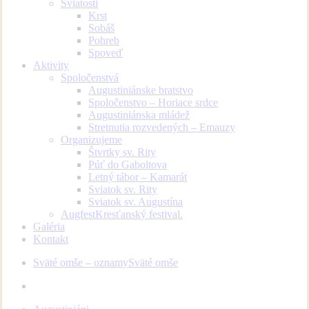
Sviatosti
Krst
Sobáš
Pohreb
Spoveď
Aktivity
Spoločenstvá
Augustiniánske bratstvo
Spoločenstvo – Horiace srdce
Augustiniánska mládež
Stretnutia rozvedených – Emauzy
Organizujeme
Štvrtky sv. Rity
Púť do Gaboltova
Letný tábor – Kamarát
Sviatok sv. Rity
Sviatok sv. Augustína
Augfest
Kresťanský festival.
Galéria
Kontakt
Sväté omše – oznamy
Sväté omše
facebook
youtube
instagram