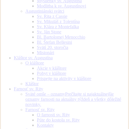
Myšlienky sv. Augustína
Modlitba k sv. Augustínovi
Augustiniánski svätci
Sv. Rita z Cassie
Sv. Mikuláš z Tolentína
Sv. Klára z Montefalka
Sv. Ján Stone
Bl. Bartolomej Menocchio
Bl. Štefan Bellesini
Svätí 20. storočia
Misionári
Kláštor sv. Augustína
O kláštore
Akcie v kláštore
Pobyt v kláštore
Prispejte na aktivity v kláštore
Kláštor
Farnosť sv. Rity
Sväté omše – oznamy
Prečítajte si najaktuálnejšie
oznamy farnosti na aktuálny týždeň a všetky dôležité
novinky.
Farnosť sv. Rity
O farnosti sv. Rity
Púte do kostola sv. Rity
Kontakty