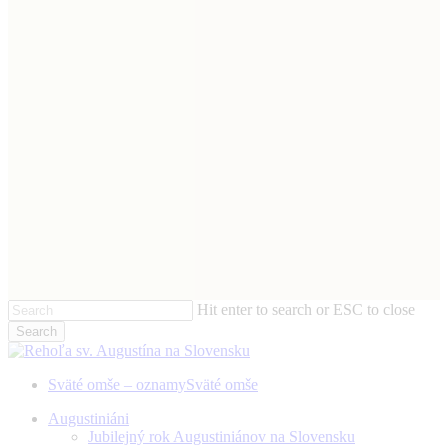
Hit enter to search or ESC to close
Search
Close
Search
Sväté omše – oznamy
Sväté omše
Menu
Augustiniáni
Jubilejný rok Augustiniánov na Slovensku