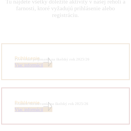
Tu nájdete všetky dôležité aktivity v našej reholi a
farnosti, ktoré vyžadujú prihlásenie alebo
registráciu.
Prihlásenie
Prvé sväté prijímanie na školský rok 2025/26
Viac informácií
Prihlásenie
Sviatosť birmovania na školský rok 2025/26
Viac informácií