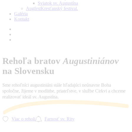
Sviatok sv. Augustína
Augfest
Kresťanský festival.
Galéria
Kontakt
facebook
youtube
instagram
Rehoľa bratov
Augustiniánov
na Slovensku
Sme rehoľníci augustiniáni stále hľadajúci neúnavne Boha
spoločne, žijeme v modlitbe, priateľstve, v službe Cirkvi a chceme
realizovať ideál sv. Augustína.
Viac o reholi
Farnosť sv. Rity