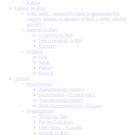
Kláštor
Farnosť sv. Rity
Sväté omše – oznamy
Prečítajte si najaktuálnejšie
oznamy farnosti na aktuálny týždeň a všetky dôležité
novinky.
Farnosť sv. Rity
O farnosti sv. Rity
Púte do kostola sv. Rity
Kontakty
Sviatosti
Krst
Sobáš
Pohreb
Spoveď
Aktivity
Spoločenstvá
Augustiniánske bratstvo
Spoločenstvo – Horiace srdce
Augustiniánska mládež
Stretnutia rozvedených – Emauzy
Organizujeme
Štvrtky sv. Rity
Púť do Gaboltova
Letný tábor – Kamarát
Sviatok sv. Rity