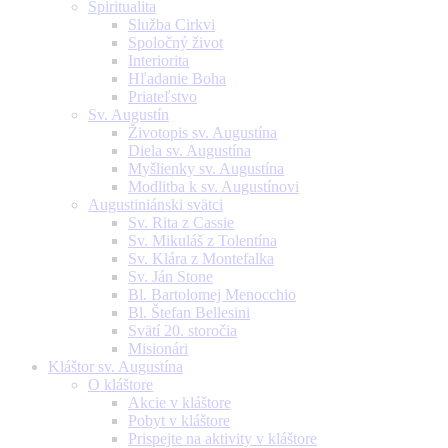
Špiritualita
Služba Cirkvi
Spoločný život
Interiorita
Hľadanie Boha
Priateľstvo
Sv. Augustín
Životopis sv. Augustína
Diela sv. Augustína
Myšlienky sv. Augustína
Modlitba k sv. Augustínovi
Augustiniánski svätci
Sv. Rita z Cassie
Sv. Mikuláš z Tolentína
Sv. Klára z Montefalka
Sv. Ján Stone
Bl. Bartolomej Menocchio
Bl. Štefan Bellesini
Svätí 20. storočia
Misionári
Kláštor sv. Augustína
O kláštore
Akcie v kláštore
Pobyt v kláštore
Prispejte na aktivity v kláštore