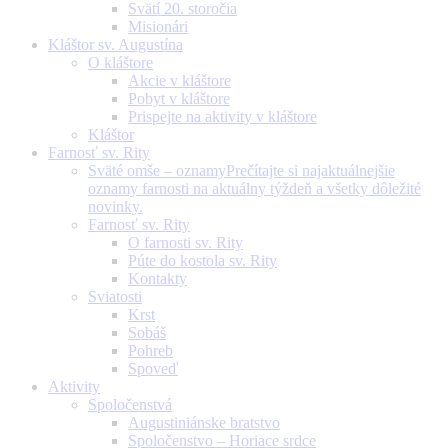
Svätí 20. storočia
Misionári
Kláštor sv. Augustína
O kláštore
Akcie v kláštore
Pobyt v kláštore
Prispejte na aktivity v kláštore
Kláštor
Farnosť sv. Rity
Sväté omše – oznamy
Prečítajte si najaktuálnejšie
oznamy farnosti na aktuálny týždeň a všetky dôležité
novinky.
Farnosť sv. Rity
O farnosti sv. Rity
Púte do kostola sv. Rity
Kontakty
Sviatosti
Krst
Sobáš
Pohreb
Spoveď
Aktivity
Spoločenstvá
Augustiniánske bratstvo
Spoločenstvo – Horiace srdce