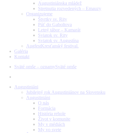
Augustiniánska mládež
Stretnutia rozvedených – Emauzy
Organizujeme
Štvrtky sv. Rity
Púť do Gaboltova
Letný tábor – Kamarát
Sviatok sv. Rity
Sviatok sv. Augustína
Augfest
Kresťanský festival.
Galéria
Kontakt
Sväté omše – oznamy
Sväté omše
facebook
youtube
instagram
Augustiniáni
Jubilejný rok Augustiniánov na Slovensku
Augustiniáni
O nás
Formácia
História rehole
Život v komunite
My v médiách
My vo svete