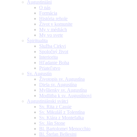
Augustiniáni
O nás
Formácia
História rehole
Život v komunite
My v médiách
My vo svete
Špiritualita
Služba Cirkvi
Spoločný život
Interiorita
Hľadanie Boha
Priateľstvo
Sv. Augustín
Životopis sv. Augustína
Diela sv. Augustína
Myšlienky sv. Augustína
Modlitba k sv. Augustínovi
Augustiniánski svätci
Sv. Rita z Cassie
Sv. Mikuláš z Tolentína
Sv. Klára z Montefalka
Sv. Ján Stone
Bl. Bartolomej Menocchio
Bl. Štefan Bellesini