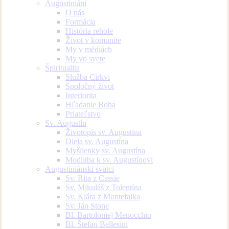
Augustiniáni
O nás
Formácia
História rehole
Život v komunite
My v médiách
My vo svete
Špiritualita
Služba Cirkvi
Spoločný život
Interiorita
Hľadanie Boha
Priateľstvo
Sv. Augustín
Životopis sv. Augustína
Diela sv. Augustína
Myšlienky sv. Augustína
Modlitba k sv. Augustínovi
Augustiniánski svätci
Sv. Rita z Cassie
Sv. Mikuláš z Tolentína
Sv. Klára z Montefalka
Sv. Ján Stone
Bl. Bartolomej Menocchio
Bl. Štefan Bellesini