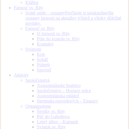
Kláštor
Farnosť sv. Rity
Sväté omše – oznamy
Prečítajte si najaktuálnejšie
oznamy farnosti na aktuálny týždeň a všetky dôležité
novinky.
Farnosť sv. Rity
O farnosti sv. Rity
Púte do kostola sv. Rity
Kontakty
Sviatosti
Krst
Sobáš
Pohreb
Spoveď
Aktivity
Spoločenstvá
Augustiniánske bratstvo
Spoločenstvo – Horiace srdce
Augustiniánska mládež
Stretnutia rozvedených – Emauzy
Organizujeme
Štvrtky sv. Rity
Púť do Gaboltova
Letný tábor – Kamarát
Sviatok sv. Rity