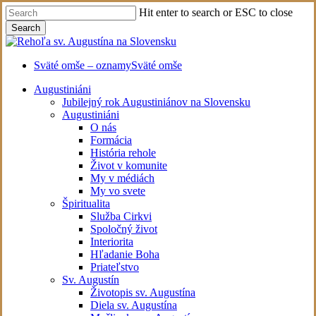
Skip
Hit enter to search or ESC to close
to
Search
main
Close
content
Search
Sväté omše – oznamy
Sväté omše
Menu
Augustiniáni
Jubilejný rok Augustiniánov na Slovensku
Augustiniáni
O nás
Formácia
História rehole
Život v komunite
My v médiách
My vo svete
Špiritualita
Služba Cirkvi
Spoločný život
Interiorita
Hľadanie Boha
Priateľstvo
Sv. Augustín
Životopis sv. Augustína
Diela sv. Augustína