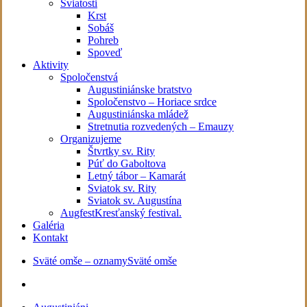
Sviatosti
Krst
Sobáš
Pohreb
Spoveď
Aktivity
Spoločenstvá
Augustiniánske bratstvo
Spoločenstvo – Horiace srdce
Augustiniánska mládež
Stretnutia rozvedených – Emauzy
Organizujeme
Štvrtky sv. Rity
Púť do Gaboltova
Letný tábor – Kamarát
Sviatok sv. Rity
Sviatok sv. Augustína
Augfest
Kresťanský festival.
Galéria
Kontakt
Sväté omše – oznamy
Sväté omše
facebook
youtube
instagram