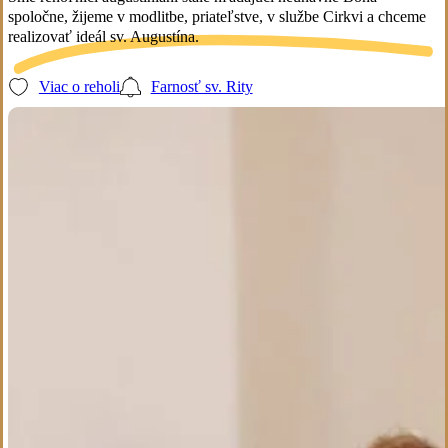
spoločne, žijeme v modlitbe, priateľstve, v službe Cirkvi a chceme
realizovať ideál sv. Augustína.
Viac o reholi
Farnosť sv. Rity