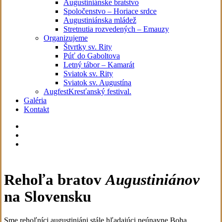
Augustiniánske bratstvo
Spoločenstvo – Horiace srdce
Augustiniánska mládež
Stretnutia rozvedených – Emauzy
Organizujeme
Štvrtky sv. Rity
Púť do Gaboltova
Letný tábor – Kamarát
Sviatok sv. Rity
Sviatok sv. Augustína
Augfest
Kresťanský festival.
Galéria
Kontakt
facebook
youtube
instagram
Rehoľa bratov
Augustiniánov
na Slovensku
Sme rehoľníci augustiniáni stále hľadajúci neúnavne Boha