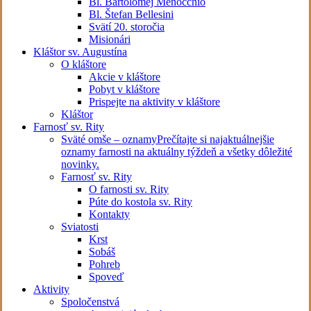
Bl. Bartolomej Menocchio
Bl. Štefan Bellesini
Svätí 20. storočia
Misionári
Kláštor sv. Augustína
O kláštore
Akcie v kláštore
Pobyt v kláštore
Prispejte na aktivity v kláštore
Kláštor
Farnosť sv. Rity
Sväté omše – oznamy
Prečítajte si najaktuálnejšie
oznamy farnosti na aktuálny týždeň a všetky dôležité
novinky.
Farnosť sv. Rity
O farnosti sv. Rity
Púte do kostola sv. Rity
Kontakty
Sviatosti
Krst
Sobáš
Pohreb
Spoveď
Aktivity
Spoločenstvá