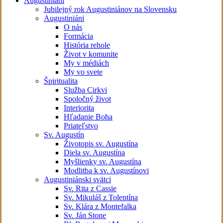
Augustiniáni
Jubilejný rok Augustiniánov na Slovensku
Augustiniáni
O nás
Formácia
História rehole
Život v komunite
My v médiách
My vo svete
Špiritualita
Služba Cirkvi
Spoločný život
Interiorita
Hľadanie Boha
Priateľstvo
Sv. Augustín
Životopis sv. Augustína
Diela sv. Augustína
Myšlienky sv. Augustína
Modlitba k sv. Augustínovi
Augustiniánski svätci
Sv. Rita z Cassie
Sv. Mikuláš z Tolentína
Sv. Klára z Montefalka
Sv. Ján Stone