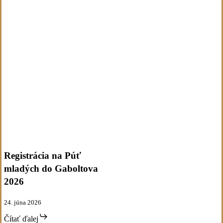
Registrácia
Aktivity
Novinky
na
Púť
Registrácia na Púť
mladých
mladých do Gaboltova
do
Gaboltova
2026
2026
24. júna 2026
Čítať ďalej