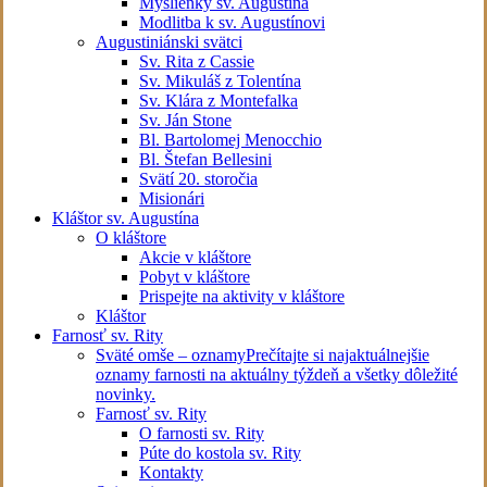
Myšlienky sv. Augustína
Modlitba k sv. Augustínovi
Augustiniánski svätci
Sv. Rita z Cassie
Sv. Mikuláš z Tolentína
Sv. Klára z Montefalka
Sv. Ján Stone
Bl. Bartolomej Menocchio
Bl. Štefan Bellesini
Svätí 20. storočia
Misionári
Kláštor sv. Augustína
O kláštore
Akcie v kláštore
Pobyt v kláštore
Prispejte na aktivity v kláštore
Kláštor
Farnosť sv. Rity
Sväté omše – oznamy
Prečítajte si najaktuálnejšie
oznamy farnosti na aktuálny týždeň a všetky dôležité
novinky.
Farnosť sv. Rity
O farnosti sv. Rity
Púte do kostola sv. Rity
Kontakty