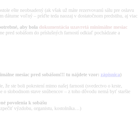
stole ešte neobsadený (ak však už máte rezervovanú sálu pre oslavu
m dátume voľný – príďte teda naozaj v dostatočnom predstihu, aj viac
potrebné, aby bola
dokumentácia uzavretá minimálne mesiac
ne pred sobášom do príslušných farností odkiaľ pochádzate a
imálne mesiac pred sobášom!!! tu nájdete vzor:
zápisnica
)
e, že ste boli pokrstení mimo našej farnosti (svedectvo o krste,
denie o slobodnom stave snúbencov – z toho dôvodu nemá byť staršie
né povolenia k sobášu
zpečiť výzdobu, organistu, kostolníka…)