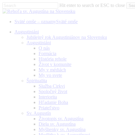
Skip
Hit enter to search or ESC to close
Sea
to
Close
main
Search
content
Sväté omše – oznamy
Sväté omše
Menu
Augustiniáni
Jubilejný rok Augustiniánov na Slovensku
Augustiniáni
O nás
Formácia
História rehole
Život v komunite
My v médiách
My vo svete
Špiritualita
Služba Cirkvi
Spoločný život
Interiorita
Hľadanie Boha
Priateľstvo
Sv. Augustín
Životopis sv. Augustína
Diela sv. Augustína
Myšlienky sv. Augustína
Modlitba k sv. Augustínovi