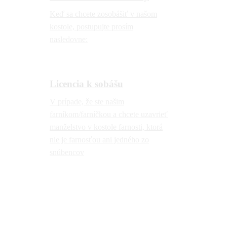
Keď sa chcete zosobášiť v našom
kostole, postupujte prosím
nasledovne:
Licencia k sobášu
V prípade, že ste našim
farníkom/farníčkou a chcete uzavrieť
manželstvo v kostole farnosti, ktorá
nie je farnosťou ani jedného zo
snúbencov