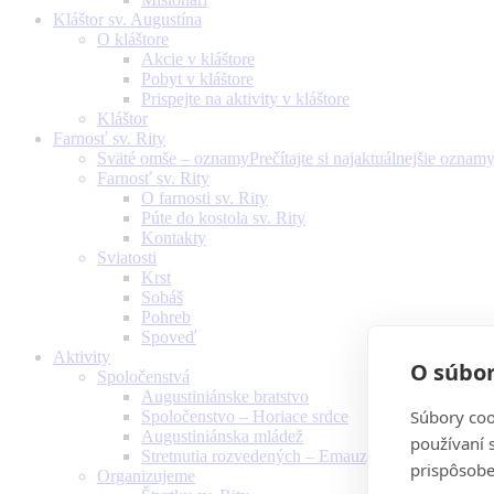
Kláštor sv. Augustína
O kláštore
Akcie v kláštore
Pobyt v kláštore
Prispejte na aktivity v kláštore
Kláštor
Farnosť sv. Rity
Sväté omše – oznamy
Prečítajte si najaktuálnejšie oznam
Farnosť sv. Rity
O farnosti sv. Rity
Púte do kostola sv. Rity
Kontakty
Sviatosti
Krst
Sobáš
Pohreb
Spoveď
Aktivity
O súbor
Spoločenstvá
Augustiniánske bratstvo
Súbory coo
Spoločenstvo – Horiace srdce
Augustiniánska mládež
používaní 
Stretnutia rozvedených – Emauzy
prispôsobe
Organizujeme