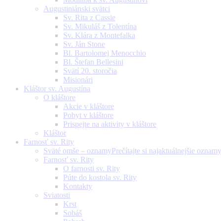
Augustiniánski svätci
Sv. Rita z Cassie
Sv. Mikuláš z Tolentína
Sv. Klára z Montefalka
Sv. Ján Stone
Bl. Bartolomej Menocchio
Bl. Štefan Bellesini
Svätí 20. storočia
Misionári
Kláštor sv. Augustína
O kláštore
Akcie v kláštore
Pobyt v kláštore
Prispejte na aktivity v kláštore
Kláštor
Farnosť sv. Rity
Sväté omše – oznamy
Prečítajte si najaktuálnejšie oznam
Farnosť sv. Rity
O farnosti sv. Rity
Púte do kostola sv. Rity
Kontakty
Sviatosti
Krst
Sobáš