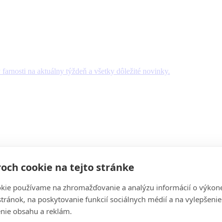
y farnosti na aktuálny týždeň a všetky dôležité novinky.
och cookie na tejto stránke
kie používame na zhromažďovanie a analýzu informácií o výkon
stránok, na poskytovanie funkcií sociálnych médií a na vylepšenie
nie obsahu a reklám.