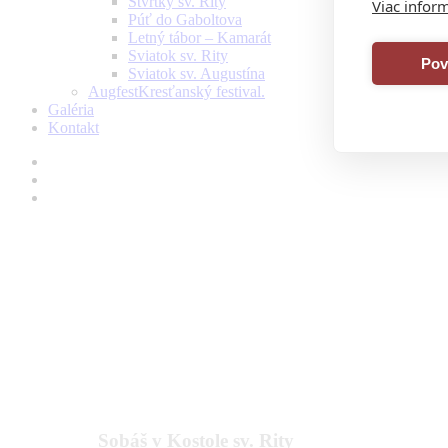
Štvrtky sv. Rity
Viac inform
Púť do Gaboltova
Letný tábor – Kamarát
Sviatok sv. Rity
Pov
Sviatok sv. Augustína
Augfest
Kresťanský festival.
Galéria
Kontakt
facebook
youtube
instagram
Sobáš v Kostole sv. Rity