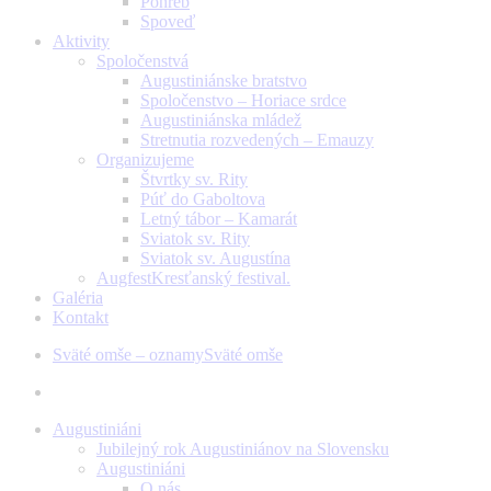
Pohreb
Spoveď
Aktivity
Spoločenstvá
Augustiniánske bratstvo
Spoločenstvo – Horiace srdce
Augustiniánska mládež
Stretnutia rozvedených – Emauzy
Organizujeme
Štvrtky sv. Rity
Púť do Gaboltova
Letný tábor – Kamarát
Sviatok sv. Rity
Sviatok sv. Augustína
Augfest
Kresťanský festival.
Galéria
Kontakt
Sväté omše – oznamy
Sväté omše
facebook
youtube
instagram
Augustiniáni
Jubilejný rok Augustiniánov na Slovensku
Augustiniáni
O nás