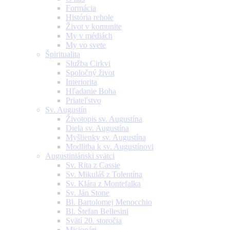
Formácia
História rehole
Život v komunite
My v médiách
My vo svete
Špiritualita
Služba Cirkvi
Spoločný život
Interiorita
Hľadanie Boha
Priateľstvo
Sv. Augustín
Životopis sv. Augustína
Diela sv. Augustína
Myšlienky sv. Augustína
Modlitba k sv. Augustínovi
Augustiniánski svätci
Sv. Rita z Cassie
Sv. Mikuláš z Tolentína
Sv. Klára z Montefalka
Sv. Ján Stone
Bl. Bartolomej Menocchio
Bl. Štefan Bellesini
Svätí 20. storočia
Misionári