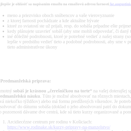
jlepšie je ohlásiť sa napísaním emailu na emailovú adresu farnosti
ke.augustin
meno a priezvisko oboch snúbencov a vaše vierovyznanie
z ktorej farnosti pochádzate a kde aktuálne bývate
ktoré zo sviatostí ste už prijali, resp. do sobáša prípadne ešte prijme
kedy plánujete uzavrieť sobáš (aby sme mohli odpovedať, či daný t
iné dôležité podrobnosti, ktoré je potrebné vedieť z našej strany (so
lepšie v predstihu vedieť tieto a podobné podrobnosti, aby sme v pr
tieto administratívne úkony
 Predmanželská príprava:
amotný
sobáš je krásnou „čerešničkou na torte“
na vašej doterajšej s
redmanželskú náuku
. Túto je možné absolvovať na rôznych miestach,
rvá niekoľko týždňov) alebo má formu predĺžených víkendov. Je potrebné 
solvovať do dátumu sobáša (doklad o jeho absolvovaní patrí do dokum
 pozornosti dávame dve centrá, kde sú tieto kurzy organizované a po
Arcidiecézne centrum pre rodinu v Košiciach:
https://www.rodinake.sk/kurzy-pripravy-na-manzelstvo/