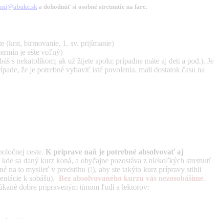
iani@abuke.sk
a dohodnúť si osobné stretnutie na fare.
te (krst, birmovanie, 1. sv. prijímanie)
ermín je ešte voľný)
báš s nekatolíkom; ak už žijete spolu; prípadne máte aj deti a pod.). Je
ípade, že je potrebné vybaviť isté povolenia, mali dostatok času na
poločnej ceste.
K príprave naň je potrebné absolvovať aj
 kde sa daný kurz koná, a obyčajne pozostáva z niekoľkých stretnutí
na to myslieť v predstihu (!), aby ste takýto kurz prípravy stihli
entácie k sobášu).
Bez absolvovaného kurzu vás nezosobášime
.
núkané dobre pripraveným tímom ľudí a lektorov: