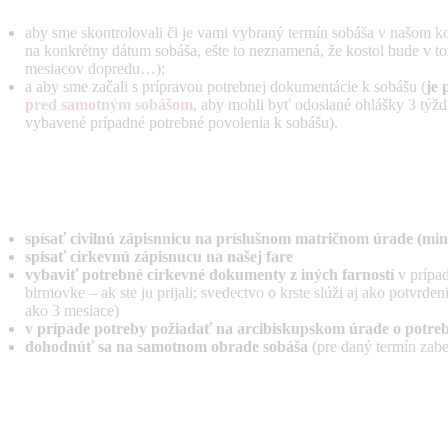
aby sme skontrolovali či je vami vybraný termín sobáša v našom ko
na konkrétny dátum sobáša, ešte to neznamená, že kostol bude v to
mesiacov dopredu…);
a aby sme začali s prípravou potrebnej dokumentácie k sobášu (
je 
pred samotným sobášom
, aby mohli byť odoslané ohlášky 3 týžd
vybavené prípadné potrebné povolenia k sobášu).
spísať civilnú zápisnnicu na príslušnom matričnom úrade (min
spísať cirkevnú zápisnucu na našej fare
vybaviť potrebné cirkevné dokumenty z iných farností
v prípad
birmovke – ak ste ju prijali; svedectvo o krste slúži aj ako potvr
ako 3 mesiace)
v prípade potreby požiadať na arcibiskupskom úrade o potreb
dohodnúť sa na samotnom obrade sobáša
(pre daný termín zabe