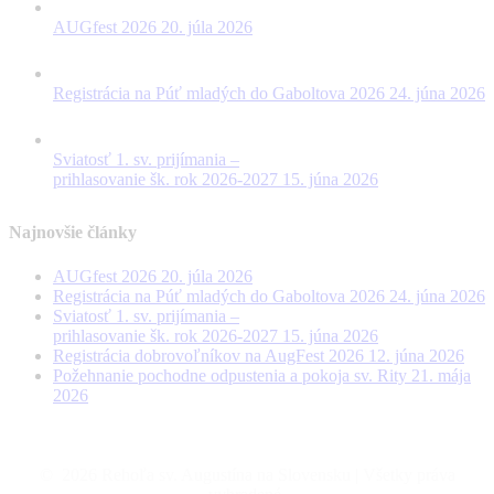
AUGfest 2026
20. júla 2026
Registrácia na Púť mladých do Gaboltova 2026
24. júna 2026
Sviatosť 1. sv. prijímania –
prihlasovanie šk. rok 2026-2027
15. júna 2026
Najnovšie články
AUGfest 2026
20. júla 2026
Registrácia na Púť mladých do Gaboltova 2026
24. júna 2026
Sviatosť 1. sv. prijímania –
prihlasovanie šk. rok 2026-2027
15. júna 2026
Registrácia dobrovoľníkov na AugFest 2026
12. júna 2026
Požehnanie pochodne odpustenia a pokoja sv. Rity
21. mája
2026
©
2026
Rehoľa sv. Augustína na Slovensku | Všetky práva