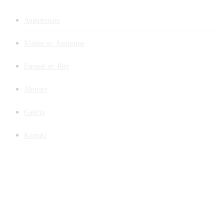
Augustiniáni
Kláštor sv. Augustína
Farnosť sv. Rity
Aktivity
Galéria
Kontakt
facebook
youtube
instagram