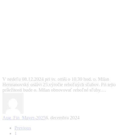
Novinky
Obnova sľubov – o. Milan
V nedeľu 08.12.2024 pri sv. omši o 10.30 hod. o. Milan
Hermanovský oslávi 25.výročie rehoľných sľubov. Pri tejto
príležitosti bude o. Milan obnovovať rehoľné sľuby.…
Aug_Fin_Mayer-2025
6. decembra 2024
Previous
1