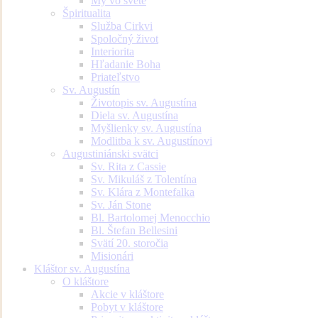
My vo svete
Špiritualita
Služba Cirkvi
Spoločný život
Interiorita
Hľadanie Boha
Priateľstvo
Sv. Augustín
Životopis sv. Augustína
Diela sv. Augustína
Myšlienky sv. Augustína
Modlitba k sv. Augustínovi
Augustiniánski svätci
Sv. Rita z Cassie
Sv. Mikuláš z Tolentína
Sv. Klára z Montefalka
Sv. Ján Stone
Bl. Bartolomej Menocchio
Bl. Štefan Bellesini
Svätí 20. storočia
Misionári
Kláštor sv. Augustína
O kláštore
Akcie v kláštore
Pobyt v kláštore