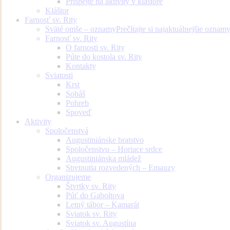
Prispejte na aktivity v kláštore
Kláštor
Farnosť sv. Rity
Sväté omše – oznamy
Prečítajte si najaktuálnejšie oznam
Farnosť sv. Rity
O farnosti sv. Rity
Púte do kostola sv. Rity
Kontakty
Sviatosti
Krst
Sobáš
Pohreb
Spoveď
Aktivity
Spoločenstvá
Augustiniánske bratstvo
Spoločenstvo – Horiace srdce
Augustiniánska mládež
Stretnutia rozvedených – Emauzy
Organizujeme
Štvrtky sv. Rity
Púť do Gaboltova
Letný tábor – Kamarát
Sviatok sv. Rity
Sviatok sv. Augustína