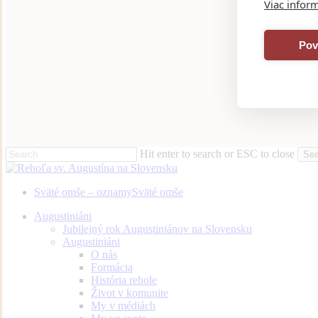
Viac inform
Pov
Hit enter to search or ESC to close
Sea
Close
Search
Sväté omše – oznamy
Sväté omše
Menu
Augustiniáni
Jubilejný rok Augustiniánov na Slovensku
Augustiniáni
O nás
Formácia
História rehole
Život v komunite
My v médiách