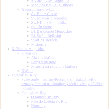
Myšlienky sv. Augustína
Modlitba k sv. Augustínovi
Augustiniánski svätci
Sv. Rita z Cassie
Sv. Mikuláš z Tolentína
Sv. Klára z Montefalka
Sv. Ján Stone
Bl. Bartolomej Menocchio
Bl. Štefan Bellesini
Svätí 20. storočia
Misionári
Kláštor sv. Augustína
O kláštore
Akcie v kláštore
Pobyt v kláštore
Prispejte na aktivity v kláštore
Kláštor
Farnosť sv. Rity
Sväté omše – oznamy
Prečítajte si najaktuálnejšie
oznamy farnosti na aktuálny týždeň a všetky dôležité
novinky.
Farnosť sv. Rity
O farnosti sv. Rity
Púte do kostola sv. Rity
Kontakty