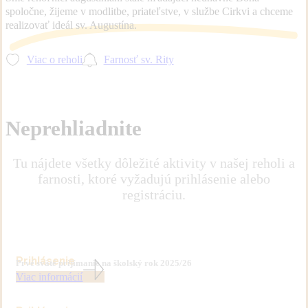
spoločne, žijeme v modlitbe, priateľstve, v službe Cirkvi a chceme
realizovať ideál sv. Augustína.
Viac o reholi
Farnosť sv. Rity
Neprehliadnite
Tu nájdete všetky dôležité aktivity v našej reholi a
farnosti, ktoré vyžadujú prihlásenie alebo
registráciu.
Prihlásenie
Prvé sväté prijímanie na školský rok 2025/26
Viac informácií