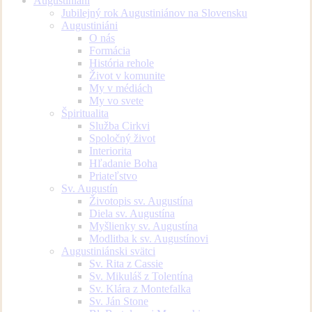
Augustiniáni
Jubilejný rok Augustiniánov na Slovensku
Augustiniáni
O nás
Formácia
História rehole
Život v komunite
My v médiách
My vo svete
Špiritualita
Služba Cirkvi
Spoločný život
Interiorita
Hľadanie Boha
Priateľstvo
Sv. Augustín
Životopis sv. Augustína
Diela sv. Augustína
Myšlienky sv. Augustína
Modlitba k sv. Augustínovi
Augustiniánski svätci
Sv. Rita z Cassie
Sv. Mikuláš z Tolentína
Sv. Klára z Montefalka
Sv. Ján Stone