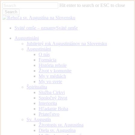
Skip
Hit enter to search or ESC to close
to
Search
main
Close
content
Search
Sväté omše – oznamy
Sväté omše
Menu
Augustiniáni
Jubilejný rok Augustiniánov na Slovensku
Augustiniáni
O nás
Formácia
História rehole
Život v komunite
My v médiách
My vo svete
Špiritualita
Služba Cirkvi
Spoločný život
Interiorita
Hľadanie Boha
Priateľstvo
Sv. Augustín
Životopis sv. Augustína
Diela sv. Augustína