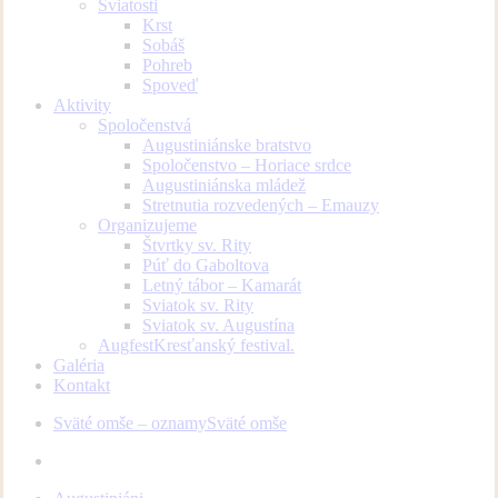
Sviatosti
Krst
Sobáš
Pohreb
Spoveď
Aktivity
Spoločenstvá
Augustiniánske bratstvo
Spoločenstvo – Horiace srdce
Augustiniánska mládež
Stretnutia rozvedených – Emauzy
Organizujeme
Štvrtky sv. Rity
Púť do Gaboltova
Letný tábor – Kamarát
Sviatok sv. Rity
Sviatok sv. Augustína
Augfest
Kresťanský festival.
Galéria
Kontakt
Sväté omše – oznamy
Sväté omše
facebook
youtube
instagram