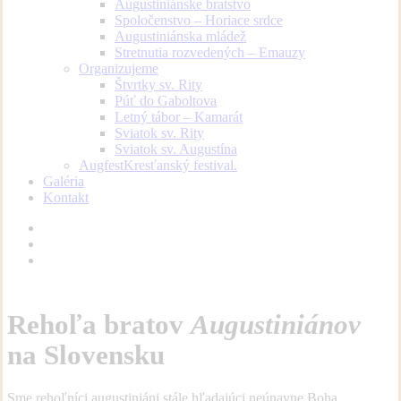
Augustiniánske bratstvo
Spoločenstvo – Horiace srdce
Augustiniánska mládež
Stretnutia rozvedených – Emauzy
Organizujeme
Štvrtky sv. Rity
Púť do Gaboltova
Letný tábor – Kamarát
Sviatok sv. Rity
Sviatok sv. Augustína
Augfest
Kresťanský festival.
Galéria
Kontakt
facebook
youtube
instagram
Rehoľa bratov
Augustiniánov
na Slovensku
Sme rehoľníci augustiniáni stále hľadajúci neúnavne Boha