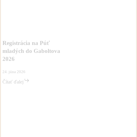
Registrácia
Aktivity
Novinky
na
Púť
Registrácia na Púť
mladých
mladých do Gaboltova
do
Gaboltova
2026
2026
24. júna 2026
Čítať ďalej