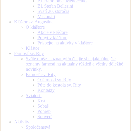
Bl. Bartolomej Menocchio
Bl. Štefan Bellesini
Svätí 20. storočia
Misionári
Kláštor sv. Augustína
O kláštore
Akcie v kláštore
Pobyt v kláštore
Prispejte na aktivity v kláštore
Kláštor
Farnosť sv. Rity
Sväté omše – oznamy
Prečítajte si najaktuálnejšie
oznamy farnosti na aktuálny týždeň a všetky dôležité
novinky.
Farnosť sv. Rity
O farnosti sv. Rity
Púte do kostola sv. Rity
Kontakty
Sviatosti
Krst
Sobáš
Pohreb
Spoveď
Aktivity
Spoločenstvá